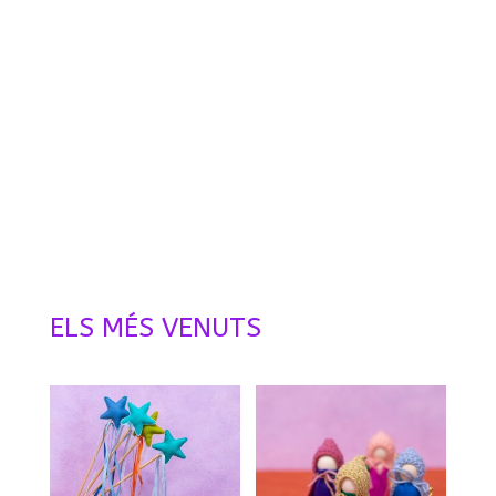
Especial Nadal a Krisol!!
A la nostra botiga tindràs tot el que necessites per fer
un regal original aquest Nadal. A més la teva compra
ajuda al nostre projectes d’escola
ELS MÉS VENUTS