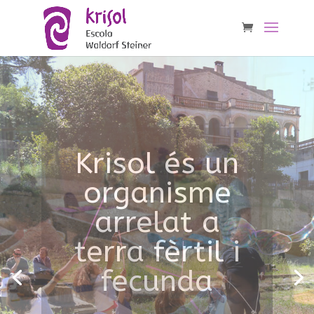
Una escola
primària
en la que l’art i la bellesa són fils