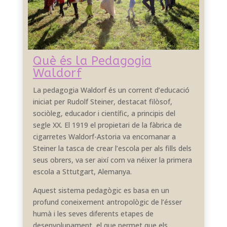
Què és la Pedagogia
Waldorf
La pedagogia Waldorf és un corrent d’educació
iniciat per Rudolf Steiner, destacat filòsof,
sociòleg, educador i científic, a principis del
segle XX. El 1919 el propietari de la fàbrica de
cigarretes Waldorf-Astoria va encomanar a
Steiner la tasca de crear l’escola per als fills dels
seus obrers, va ser així com va néixer la primera
escola a Sttutgart, Alemanya.
Aquest sistema pedagògic es basa en un
profund coneixement antropològic de l’ésser
humà i les seves diferents etapes de
desenvolupament, el que permet que els