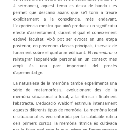
4 setmanes), aquest tema es deixa de banda i es
permet que descansi abans que se’l torni a treure
explícitament a la consciència, més endavant.
L’experiència mostra que això produeix un significatiu
efecte d’assentament, durant el qual el coneixement
esdevé facultat. Això pot ser evocat en una etapa
posterior, en posteriors classes principals, i serveix de
fonament sobre el qual anar edificant. El
remembrar
o
reintegrar l’experiència personal en un context més
ampli és una part important del procés
d’aprenentatge.
La naturalesa de la memòria també experimenta una
sèrie de metamorfosis, evolucionant des de la
memòria situacional o local, a la rítmica i finalment
l’abstracta. L’educació Waldorf estimula intensament
aquests diferents tipus de memòria. La memòria local
o situacional es veu enfortida per la saludable rutina
dels primers cursos, la memòria rítmica és cultivada
per la feina oral com la que veiem en l’aprenentatge