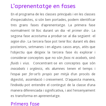
L’aprenentatge en fases
En el programa de les classes principals i en les classes
d’especialistes, si són ben portades, podem identificar
tres grans fases d’aprenentatge. La primera fase
normalment té lloc durant un dia -el
primer dia-
. La
segona fase acostuma a produir-se al dia següent -el
segon dia-
. La tercera fase pot tenir lloc durant els dies
posteriors, setmanes i en alguns casos anys, atès que
l’objectiu que dirigeix la tercera fase és explorar i
considerar conceptes que no són
fixos
ni
acabats
, sinó
fluids
i
vius
. Concentrant-se en conceptes que són
inacabats
i
orgànics
, els alumnes tenen el temps i
l’espai per
fer-se’ls propis
per mitjà d’un procés de
digestió, assimilació i creixement. D’aquesta manera,
l’individu pot entendre el contingut de la classe d’una
manera diferenciada i significativa, i així l’ensenyament
es transforma en aprenentatge.
Primera fase