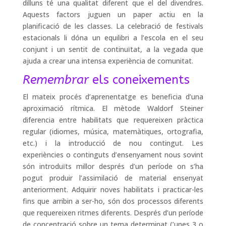
dilluns té una qualitat diferent que el del divendres.
Aquests factors juguen un paper actiu en la
planificació de les classes. La celebració de festivals
estacionals li dóna un equilibri a l’escola en el seu
conjunt i un sentit de continuïtat, a la vegada que
ajuda a crear una intensa experiència de comunitat.
Remembrar
els coneixements
El mateix procés d’aprenentatge es beneficia d’una
aproximació rítmica. El mètode Waldorf Steiner
diferencia entre habilitats que requereixen pràctica
regular (idiomes, música, matemàtiques, ortografia,
etc.) i la introducció de nou contingut. Les
experiències o continguts d’ensenyament nous sovint
són introduïts millor després d’un període on s’ha
pogut produir l’assimilació de material ensenyat
anteriorment. Adquirir noves habilitats i practicar-les
fins que arribin a ser-ho, són dos processos diferents
que requereixen ritmes diferents. Després d’un període
de concentració sobre un tema determinat (’unes 3 o