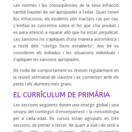
Les normes i les conseqüències de la seva infracció
també haurien de ser apropiades a l’edat. Quan tenen
lloc infraccions, els incidents són tractats cas per cas.
L’èmfasi es concentra sobre el fet que s’ha produït i
es para atenció a reparar allò que ha estat perjudicat.
Les sancions no s’apliquen d’una manera automàtica i
a l’estil dels “càstigs fixos establerts”. Ans bé es
consideren els individus i les situacions individuals i
s’apliquen les sancions apropiades.
Els codis de comportament es revisen regularment en
la reunió setmanal de claustre i es comenten amb els
pares i els alumnes més grans.
EL CURRÍCULUM DE PRIMÀRIA
Les seccions següents donen una imatge global i una
sinopsi del contingut d’ensenyament i la metodologia
per a cada edat. Els cursos estan agrupats en tres
seccions, de primer a tercer, de quart a sisè i de setè a
vuitè, atès que aquestes fases assenyalen