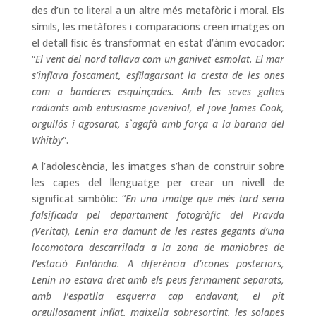
des d’un to literal a un altre més metafòric i moral. Els
símils, les metàfores i comparacions creen imatges on
el detall físic és transformat en estat d’ànim evocador:
“
El vent del nord tallava com un ganivet esmolat. El mar
s’inflava foscament, esfilagarsant la cresta de les ones
com a banderes esquinçades. Amb les seves galtes
radiants amb entusiasme jovenívol, el jove James Cook,
orgullós i agosarat, s`agafà amb força a la barana del
Whitby
”.
A l’adolescència, les imatges s’han de construir sobre
les capes del llenguatge per crear un nivell de
significat simbòlic: “
En una imatge que més tard seria
falsificada pel departament fotogràfic del Pravda
(Veritat), Lenin era damunt de les restes gegants d’una
locomotora descarrilada a la zona de maniobres de
l’estació Finlàndia. A diferència d’icones posteriors,
Lenin no estava dret amb els peus fermament separats,
amb l’espatlla esquerra cap endavant, el pit
orgullosament inflat, maixella sobresortint, les solapes