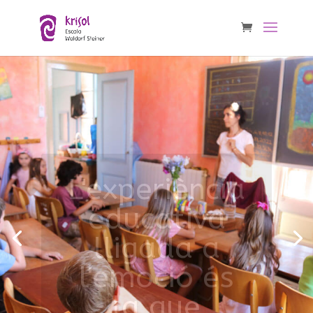
L'experiència
educativa
lligada a
l'emoció és
la que
perdura