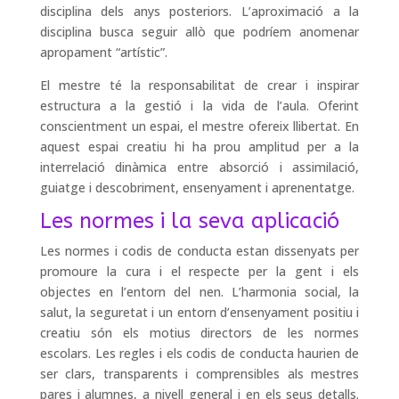
disciplina dels anys posteriors. L’aproximació a la
disciplina busca seguir allò que podríem anomenar
apropament “artístic”.
El mestre té la responsabilitat de crear i inspirar
estructura a la gestió i la vida de l’aula. Oferint
conscientment un espai, el mestre ofereix llibertat. En
aquest espai creatiu hi ha prou amplitud per a la
interrelació dinàmica entre absorció i assimilació,
guiatge i descobriment, ensenyament i aprenentatge.
Les normes i la seva aplicació
Les normes i codis de conducta estan dissenyats per
promoure la cura i el respecte per la gent i els
objectes en l’entorn del nen. L’harmonia social, la
salut, la seguretat i un entorn d’ensenyament positiu i
creatiu són els motius directors de les normes
escolars. Les regles i els codis de conducta haurien de
ser clars, transparents i comprensibles als mestres
pares i alumnes, a nivell general i en els seus detalls.