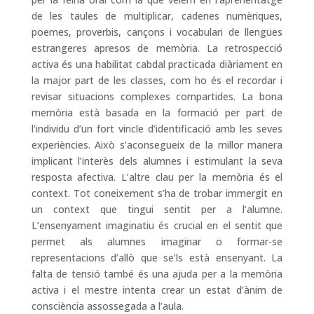
de les taules de multiplicar, cadenes numèriques,
poemes, proverbis, cançons i vocabulari de llengües
estrangeres apresos de memòria. La retrospecció
activa és una habilitat cabdal practicada diàriament en
la major part de les classes, com ho és el recordar i
revisar situacions complexes compartides. La bona
memòria està basada en la formació per part de
l’individu d’un fort vincle d’identificació amb les seves
experiències. Això s’aconsegueix de la millor manera
implicant l’interès dels alumnes i estimulant la seva
resposta afectiva. L’altre clau per la memòria és el
context. Tot coneixement s’ha de trobar immergit en
un context que tingui sentit per a l’alumne.
L’ensenyament imaginatiu és crucial en el sentit que
permet als alumnes imaginar o formar-se
representacions d’allò que se’ls està ensenyant. La
falta de tensió també és una ajuda per a la memòria
activa i el mestre intenta crear un estat d’ànim de
consciència assossegada a l’aula.