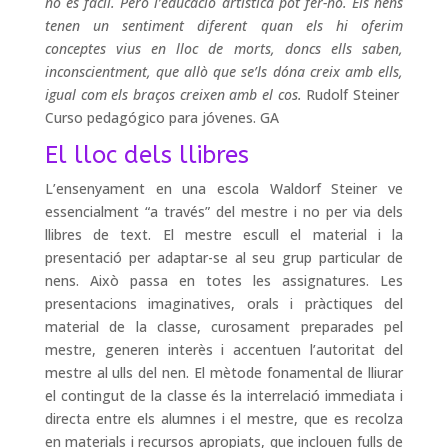
no és fàcil. Però l’educació artística pot fer-ho. Els nens
tenen un sentiment diferent quan els hi oferim
conceptes vius en lloc de morts, doncs ells saben,
inconscientment, que allò que se’ls dóna creix amb ells,
igual com els braços creixen amb el cos.
Rudolf Steiner
Curso pedagógico para jóvenes. GA
El lloc dels llibres
L’ensenyament en una escola Waldorf Steiner ve
essencialment “a través” del mestre i no per via dels
llibres de text. El mestre escull el material i la
presentació per adaptar-se al seu grup particular de
nens. Això passa en totes les assignatures. Les
presentacions imaginatives, orals i pràctiques del
material de la classe, curosament preparades pel
mestre, generen interès i accentuen l’autoritat del
mestre al ulls del nen. El mètode fonamental de lliurar
el contingut de la classe és la interrelació immediata i
directa entre els alumnes i el mestre, que es recolza
en materials i recursos apropiats, que inclouen fulls de