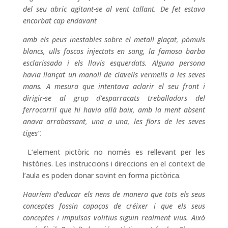
del seu abric agitant-se al vent tallant. De fet estava
encorbat cap endavant
amb els peus inestables sobre el metall glaçat, pòmuls
blancs, ulls foscos injectats en sang, la famosa barba
esclarissada i els llavis esquerdats. Alguna persona
havia llançat un manoll de clavells vermells a les seves
mans. A mesura que intentava aclarir el seu front i
dirigir-se al grup d’esparracats treballadors del
ferrocarril que hi havia allà baix, amb la ment absent
anava arrabassant, una a una, les flors de les seves
tiges”.
L’element pictòric no només es rellevant per les
històries. Les instruccions i direccions en el context de
l’aula es poden donar sovint en forma pictòrica.
Hauríem d’educar els nens de manera que tots els seus
conceptes fossin capaços de créixer i que els seus
conceptes i impulsos volitius siguin realment vius. Això