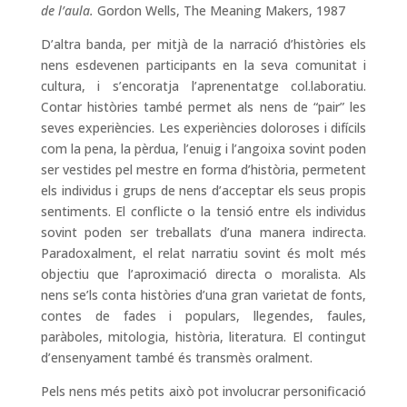
de l’aula.
Gordon Wells, The Meaning Makers, 1987
D’altra banda, per mitjà de la narració d’històries els
nens esdevenen participants en la seva comunitat i
cultura, i s’encoratja l’aprenentatge col.laboratiu.
Contar històries també permet als nens de “pair” les
seves experiències. Les experiències doloroses i difícils
com la pena, la pèrdua, l’enuig i l’angoixa sovint poden
ser vestides pel mestre en forma d’història, permetent
els individus i grups de nens d’acceptar els seus propis
sentiments. El conflicte o la tensió entre els individus
sovint poden ser treballats d’una manera indirecta.
Paradoxalment, el relat narratiu sovint és molt més
objectiu que l’aproximació directa o moralista. Als
nens se’ls conta històries d’una gran varietat de fonts,
contes de fades i populars, llegendes, faules,
paràboles, mitologia, història, literatura. El contingut
d’ensenyament també és transmès oralment.
Pels nens més petits això pot involucrar personificació