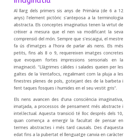
imaginatiu
Al llarg dels primers sis anys de Primària (de 6 a 12
anys) l’element pictòric s’anteposa a la terminologia
abstracta. Els conceptes imaginatius tenen la virtut de
créixer a mesura que el nen va modificant la seva
comprensió del món. Sempre que s’escaigui, el mestre
fa ús d’imatges a l’hora de parlar als nens. Els més
petits, fins als 8 o 9, requereixen imatges concretes
que evoquen fortes impressions sensorials en la
imaginació. “Llàgrimes càlides i salades queien per les
galtes de la Ventafocs, regalimant com la pluja a les
finestres plenes de pols, gotejant des de la barbeta i
fent taques fosques i humides en el seu vestit gris”.
Els nens avancen des d’una consciència imaginativa,
imatjada, a processos de pensament més abstracte i
intel.lectual. Aquesta transició té lloc després dels 10,
quan comença a emergir la facultat de pensar en
termes abstractes i més tard causals. Des d’aquesta
edat fins a la pubertat el llenguatge canvia en caràcter