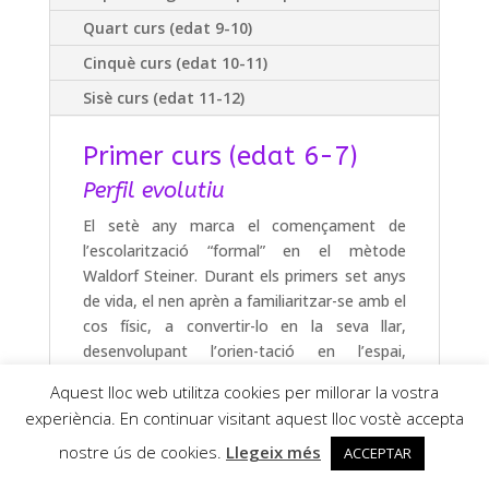
Quart curs (edat 9-10)
Cinquè curs (edat 10-11)
Sisè curs (edat 11-12)
Primer curs (edat 6-7)
Perfil evolutiu
El setè any marca el començament de
l’escolarització “formal” en el mètode
Waldorf Steiner. Durant els primers set anys
de vida, el nen aprèn a familiaritzar-se amb el
cos físic, a convertir-lo en la seva llar,
desenvolupant l’orien-tació en l’espai,
conquerint les primeres capacitats
Aquest lloc web utilitza cookies per millorar la vostra
fonamentals d’assumir la postura vertical i el
experiència. En continuar visitant aquest lloc vostè accepta
caminar dret, de parlar i de pensar. El
context d’aprenentatge és el contingut de
nostre ús de cookies.
Llegeix més
ACCEPTAR
tot l’entorn que envolta el nen, l’infant