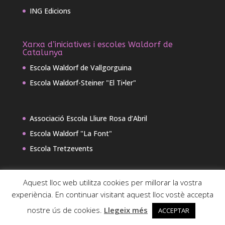
ING Edicions
Xarxa d’iniciatives i escoles Waldorf de
Catalunya
Escola Waldorf de Vallgorguina
Escola Waldorf-Steiner "El Ti•ler"
Associació Escola Lliure Rosa d’Abril
Escola Waldorf "La Font"
Escola Tretzevents
Aquest lloc web utilitza cookies per millorar la vostra
experiència. En continuar visitant aquest lloc vostè accepta
nostre ús de cookies.
Llegeix més
ACCEPTAR