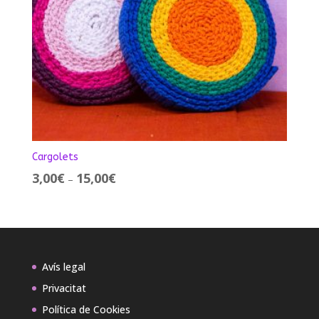
Cargolets
Interval
3,00
€
15,00
€
–
de
preus:
3,00€
a
15,00€
Avís legal
Privacitat
Política de Cookies