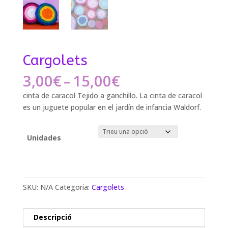
Cargolets
Interval
3,00
€
–
15,00
€
de
cinta de caracol Tejido a ganchillo.
La cinta de caracol
preus:
es un juguete popular en el jardín de infancia Waldorf.
3,00€
a
15,00€
Unidades
SKU:
N/A
Categoria:
Cargolets
Descripció