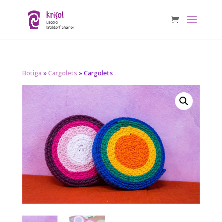
Botiga
»
Cargolets
» Cargolets