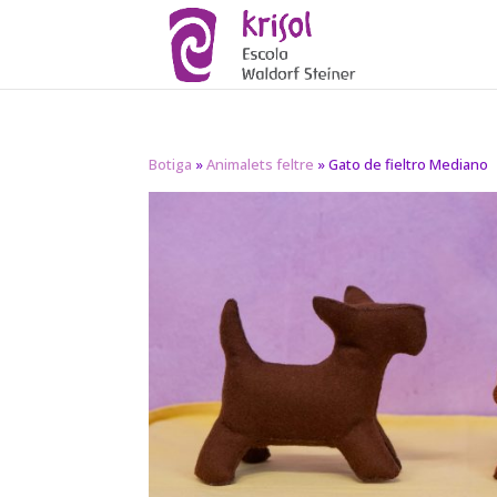
Botiga
»
Animalets feltre
» Gato de fieltro Mediano