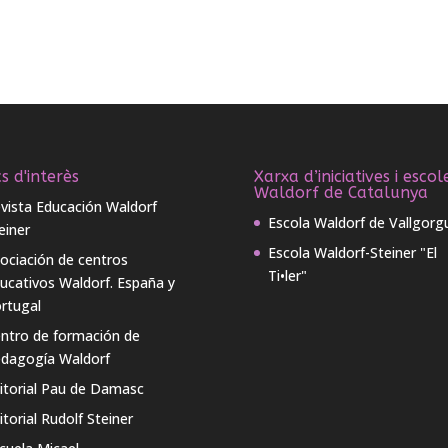
s d'interès
Xarxa d’iniciatives i escol
Waldorf de Catalunya
vista Educación Waldorf
Escola Waldorf de Vallgorg
einer
Escola Waldorf-Steiner "El
ociación de centros
Ti•ler"
ucativos Waldorf. España y
rtugal
ntro de formación de
dagogía Waldorf
itorial Pau de Damasc
itorial Rudolf Steiner