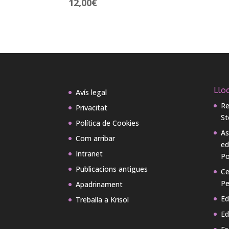
12,00
€
Lloc
Avís legal
Re
Privacitat
St
Política de Cookies
As
Com arribar
ed
Intranet
Po
Publicacions antigues
Ce
Pe
Apadrinament
Ed
Treballa a Krisol
Ed