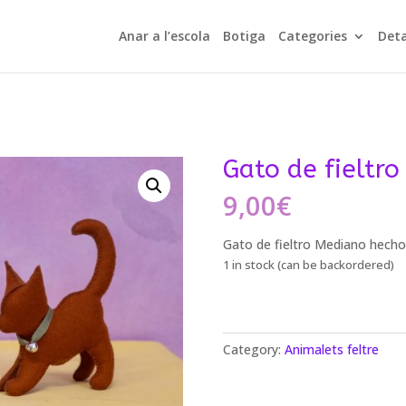
Anar a l’escola
Botiga
Categories
Deta
Gato de fieltr
9,00
€
Gato de fieltro Mediano hech
1 in stock (can be backordered)
Category:
Animalets feltre