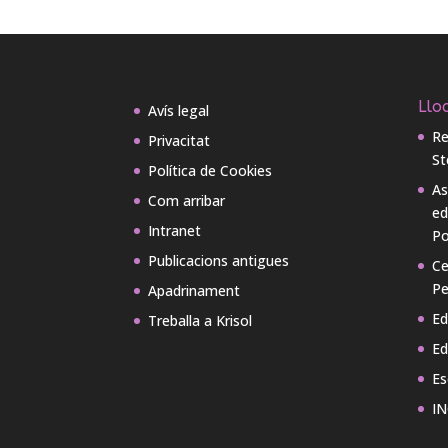
Lloc
Avís legal
Re
Privacitat
St
Política de Cookies
As
Com arribar
ed
Intranet
Po
Publicacions antigues
Ce
Pe
Apadrinament
Ed
Treballa a Krisol
Ed
Es
IN