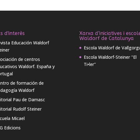
s d'interès
Xarxa d’iniciatives i escol
Waldorf de Catalunya
vista Educación Waldorf
Escola Waldorf de Vallgorg
einer
Escola Waldorf-Steiner "El
ociación de centros
Ti•ler"
ucativos Waldorf. España y
rtugal
ntro de formación de
dagogía Waldorf
itorial Pau de Damasc
itorial Rudolf Steiner
cuela Micael
G Edicions