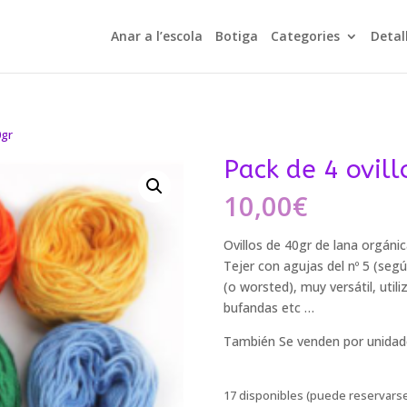
Anar a l’escola
Botiga
Categories
Detal
0gr
Pack de 4 ovill
10,00
€
Ovillos de 40gr de lana orgáni
Tejer con agujas del nº 5 (segú
(o worsted), muy versátil, util
bufandas etc …
También Se venden por unida
17 disponibles (puede reservars