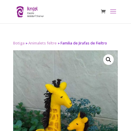
Botiga
»
Animalets feltre
» Familia de Jirafas de Fieltro