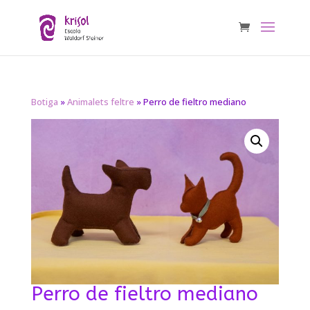
Botiga
»
Animalets feltre
» Perro de fieltro mediano
Perro de fieltro mediano