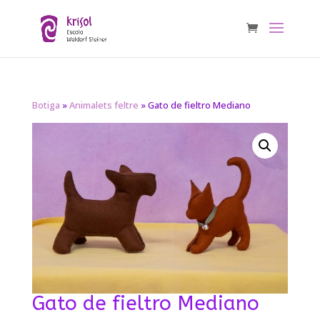
Botiga
»
Animalets feltre
» Gato de fieltro Mediano
Gato de fieltro Mediano