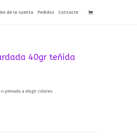
les de la cuenta
Pedidos
Contacte
ardada 40gr teñida
o
o peinada a elegir colores.