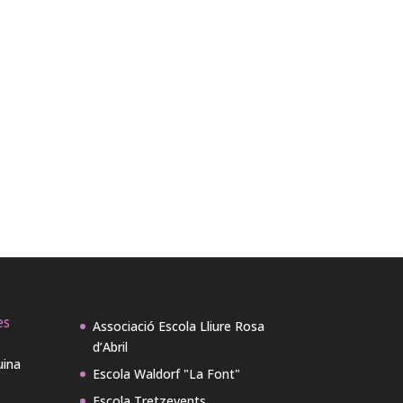
es
Associació Escola Lliure Rosa
d’Abril
uina
Escola Waldorf "La Font"
Escola Tretzevents