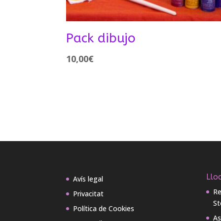
Pack dibujo
10,00
€
Lloc
Avís legal
Re
Privacitat
St
Política de Cookies
As