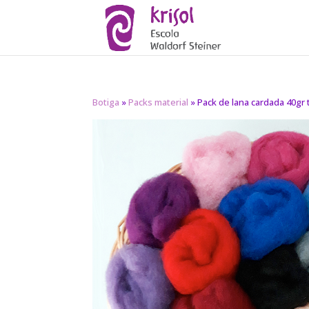
Botiga
»
Packs material
» Pack de lana cardada 40gr 