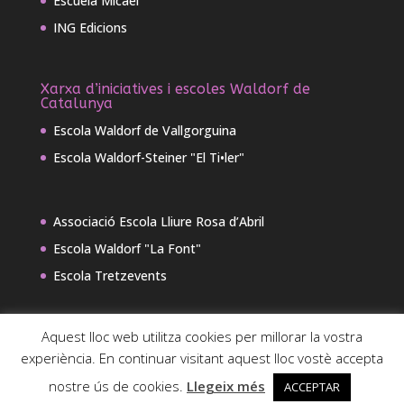
Escuela Micael
ING Edicions
Xarxa d’iniciatives i escoles Waldorf de
Catalunya
Escola Waldorf de Vallgorguina
Escola Waldorf-Steiner "El Ti•ler"
Associació Escola Lliure Rosa d’Abril
Escola Waldorf "La Font"
Escola Tretzevents
Aquest lloc web utilitza cookies per millorar la vostra
experiència. En continuar visitant aquest lloc vostè accepta
nostre ús de cookies.
Llegeix més
ACCEPTAR