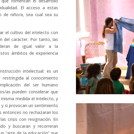
 que fomentan el desarrollo
idualidad. El acceso a estas
po de niño/a, sea cual sea su
 el cultivo del intelecto con
n del carácter. Por tanto, las
sideran de igual valor a la
estos ámbitos de experiencia
strucción intelectual: es un
 restringida al conocimiento
 implicación del ser humano
os/as pueden considerar que
a misma medida el intelecto, y
, y si provocan un sentimiento
nas entonces no rechazaran los
las crisis con resignación. En
ado y buscaran y recorreran
n “arte de la educación” que