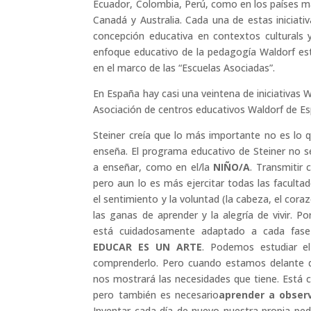
Ecuador, Colombia, Perú, como en los países má
Canadá y Australia. Cada una de estas iniciati
concepción educativa en contextos culturals y
enfoque educativo de la pedagogía Waldorf e
en el marco de las “Escuelas Asociadas”.
En España hay casi una veintena de iniciativas 
Asociación de centros educativos Waldorf de E
Steiner creía que lo más importante no es lo 
enseña. El programa educativo de Steiner no s
a enseñar, como en el/la
NIÑO/A
. Transmitir
pero aun lo es más ejercitar todas las facult
el sentimiento y la voluntad (la cabeza, el cora
las ganas de aprender y la alegría de vivir. P
está cuidadosamente adaptado a cada fase d
EDUCAR ES UN ARTE
. Podemos estudiar e
comprenderlo. Pero cuando estamos delante d
nos mostrará las necesidades que tiene. Está c
pero también es necesario
aprender a obser
Inventar cada día de nuevo nuestra propia peda