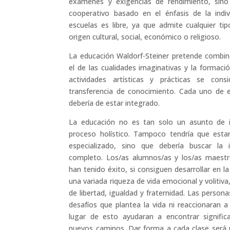
exámenes y exigencias de rendimiento, sino
cooperativo basado en el énfasis de la indiv
escuelas es libre, ya que admite cualquier ti
origen cultural, social, económico o religioso.
La educación Waldorf-Steiner pretende combinar
el de las cualidades imaginativas y la formació
actividades artísticas y prácticas se con
transferencia de conocimiento. Cada uno de 
debería de estar integrado.
La educación no es tan solo un asunto de in
proceso holístico. Tampoco tendría que estar
especializado, sino que debería buscar la
completo. Los/as alumnos/as y los/as maestr
han tenido éxito, si consiguen desarrollar en l
una variada riqueza de vida emocional y volitiva
de libertad, igualdad y fraternidad. Las perso
desafíos que plantea la vida ni reaccionaran a 
lugar de esto ayudaran a encontrar signific
nuevos caminos. Dar forma a cada clase será u