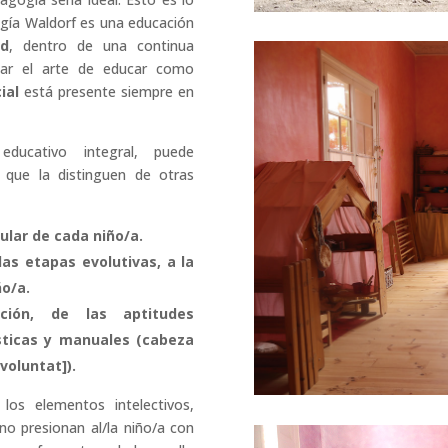
ogía Waldorf es una educación
ad
, dentro de una continua
izar el arte de educar como
ial
está presente siempre en
ucativo integral, puede
s que la distinguen de otras
ular de cada niño/a.
as etapas evolutivas, a la
ño/a.
ación, de las aptitudes
tísticas y manuales (cabeza
voluntat]).
los elementos intelectivos,
 no presionan al/la niño/a con