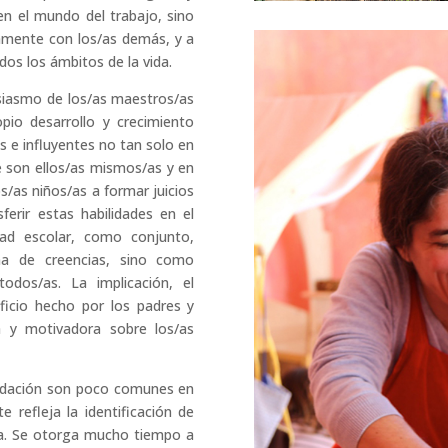
en el mundo del trabajo, sino
amente con los/as demás, y a
os los ámbitos de la vida.
siasmo de los/as maestros/as
io desarrollo y crecimiento
s e influyentes no tan solo en
e son ellos/as mismos/as y en
os/as niños/as a formar juicios
erir estas habilidades en el
dad escolar, como conjunto,
ma de creencias, sino como
odos/as. La implicación, el
ficio hecho por los padres y
ra y motivadora sobre los/as
imidación son poco comunes en
 refleja la identificación de
la. Se otorga mucho tiempo a