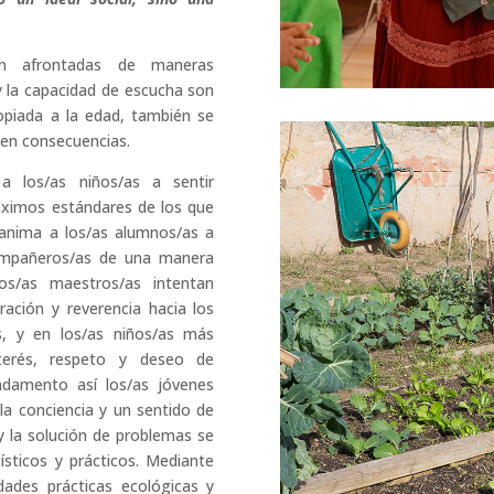
son afrontadas de maneras
 y la capacidad de escucha son
piada a la edad, también se
en consecuencias.
 los/as niños/as a sentir
máximos estándares de los que
 anima a los/as alumnos/as a
compañeros/as de una manera
Los/as maestros/as intentan
ración y reverencia hacia los
s, y en los/as niños/as más
terés, respeto y deseo de
ndamento así los/as jóvenes
 la conciencia y un sentido de
 y la solución de problemas se
sticos y prácticos. Mediante
dades prácticas ecológicas y