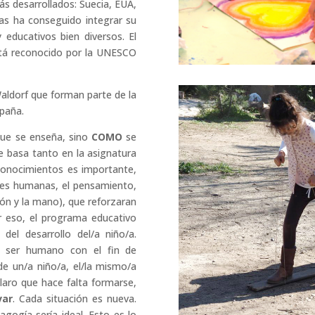
s desarrollados: Suecia, EUA,
vas ha conseguido integrar su
 educativos bien diversos. El
stá reconocido por la UNESCO
Waldorf que forman parte de la
spaña.
que se enseña, sino
COMO
se
e basa tanto en la asignatura
 conocimientos es importante,
ades humanas, el pensamiento,
zón y la mano), que reforzaran
or eso, el programa educativo
el desarrollo del/a niño/a.
l ser humano con el fin de
e un/a niño/a, el/la mismo/a
laro que hace falta formarse,
var
. Cada situación es nueva.
gogía sería ideal. Esto es lo