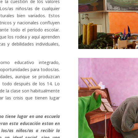
e la cuestión de los valores
Los/as niños/as de cualquier
turales bien variados. Estos
nicos y nacionales confluyen
nte todo el período escolar.
 que los rodea y aquí aprenden
as y debilidades individuales,
rno educativo integrado,
s oportunidades para todos/as.
lidades, aunque se produzcan
e todo después de los 14. Lo
 de la clase son habitualmente
ar las crisis que tienen lugar
 no tiene lugar en una escuela
eran esta educación estan en
los/as niños/as a recibir la
 un ideal social, sino una