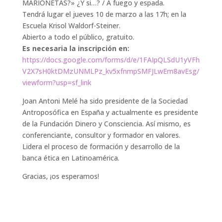
MARIONETAS?» ¿Y si…? / A fuego y espada.
Tendrá lugar el jueves 10 de marzo a las 17h; en la
Escuela Krisol Waldorf-Steiner.
Abierto a todo el público, gratuito.
Es necesaria la inscripción en:
https://docs.google.com/forms/d/e/1FAIpQLSdU1yVFh
V2X7sH0ktDMzUNMLPz_kv5xfnmpSMFJLwEm8avEsg/
viewform?usp=sf_link
Joan Antoni Melé ha sido presidente de la Sociedad
Antroposófica en España y actualmente es presidente
de la Fundación Dinero y Consciencia. Así mismo, es
conferenciante, consultor y formador en valores.
Lidera el proceso de formación y desarrollo de la
banca ética en Latinoamérica.
Gracias, ¡os esperamos!