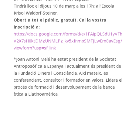
Tindrà lloc el dijous 10 de març a les 17h; a l’Escola
Krisol Waldorf-Steiner.
Obert a tot el públic, gratuït. Cal la vostra
inscripció a:
https://docs.google.com/forms/d/e/1FAIpQLSdU1yVFh
V2X7sH0ktDMzUNMLPz_kv5xfnmpSMFJLwEm8avEsg/
viewform?usp=sf_link
*Joan Antoni Melé ha estat president de la Societat
Antroposòfica a Espanya i actualment és president de
la Fundació Diners i Consciència. Així mateix, és
conferenciant, consultor i formador en valors. Lidera el
procés de formació i desenvolupament de la banca
ètica a Llatinoamèrica.