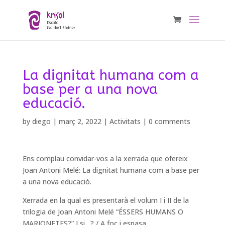
La dignitat humana com a
base per a una nova
educació.
by
diego
|
març 2, 2022
|
Activitats
|
0 comments
Ens complau convidar-vos a la xerrada que ofereix
Joan Antoni Melé: La dignitat humana com a base per
a una nova educació.
Xerrada en la qual es presentarà el volum I i II de la
trilogia de Joan Antoni Melé “ÉSSERS HUMANS O
MARIONETES?” I si…? / A foc i espasa.