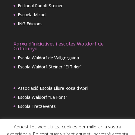
Editorial Rudolf Steiner
Escuela Micael
ING Edicions
Xarxa d’iniciatives i escoles Waldorf de
Catalunya
Escola Waldorf de Vallgorguina
Escola Waldorf-Steiner "El Ti•ler"
Associació Escola Lliure Rosa d’Abril
Escola Waldorf "La Font"
Escola Tretzevents
Aquest lloc web utilitza cookies per millorar la vostra
experiència. En continuar visitant aquest lloc vostè accepta