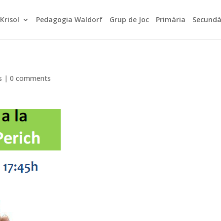
Krisol
Pedagogia Waldorf
Grup de Joc
Primària
Secundà
s
|
0 comments