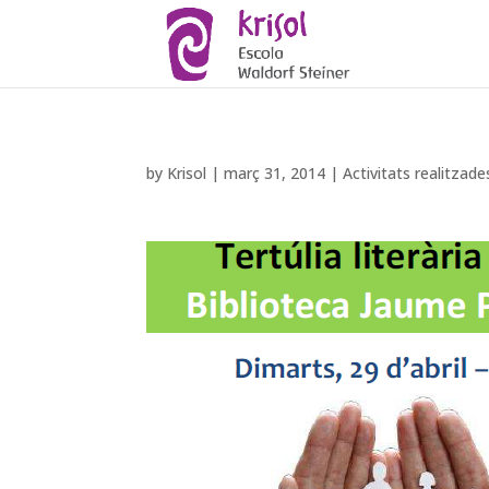
by
Krisol
|
març 31, 2014
|
Activitats realitzade