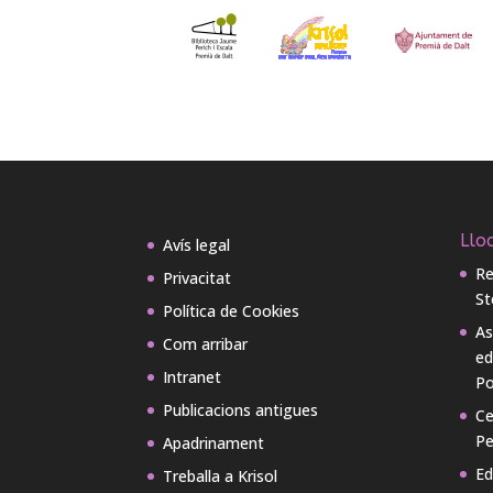
Lloc
Avís legal
Re
Privacitat
St
Política de Cookies
As
Com arribar
ed
Intranet
Po
Publicacions antigues
Ce
Pe
Apadrinament
Ed
Treballa a Krisol