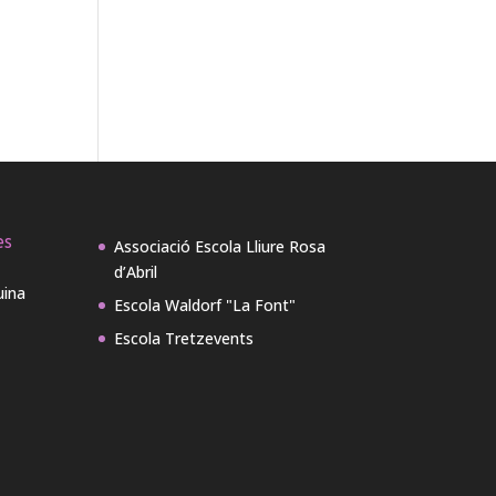
es
Associació Escola Lliure Rosa
d’Abril
uina
Escola Waldorf "La Font"
Escola Tretzevents