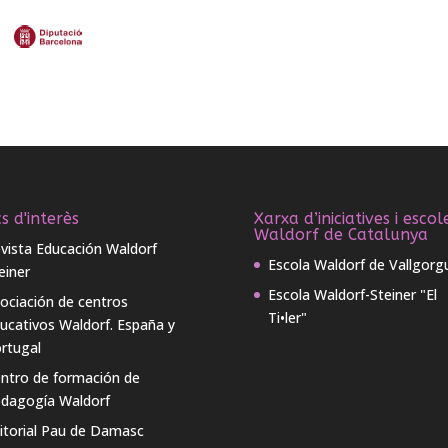
s d'interès
Xarxa d’iniciatives i escol
Waldorf de Catalunya
vista Educación Waldorf
Escola Waldorf de Vallgorg
einer
Escola Waldorf-Steiner "El
ociación de centros
Ti•ler"
ucativos Waldorf. España y
rtugal
ntro de formación de
dagogía Waldorf
itorial Pau de Damasc