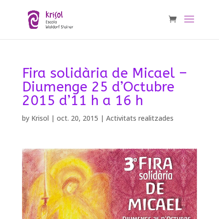
Fira solidària de Micael –
Diumenge 25 d’Octubre
2015 d’11 h a 16 h
by
Krisol
|
oct. 20, 2015
|
Activitats realitzades