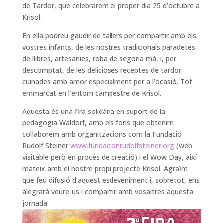
de Tardor, que celebrarem el proper dia 25 d’octubre a
Krisol.
En ella podreu gaudir de tallers per compartir amb els
vostres infants, de les nostres tradicionals paradetes
de llibres, artesanies, roba de segona mà, i, per
descomptat, de les delicioses receptes de tardor
cuinades amb amor especialment per a l’ocasió. Tot
emmarcat en l’entorn campestre de Krisol.
Aquesta és una fira solidària en suport de la
pedagogia Waldorf, amb els fons que obtenim
col·laborem amb organitzacions com la Fundació
Rudolf Steiner
www.fundacionrudolfsteiner.org
(web
visitable però en procés de creació) i el Wow Day, així
mateix amb el nostre propi projecte Krisol. Agraïm
que feu difusió d’aquest esdeveniment i, sobretot, ens
alegrarà veure-us i compartir amb vosaltres aquesta
jornada.