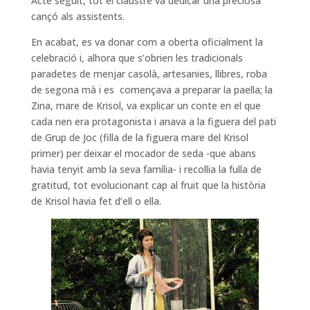
Acte seguit, tot el claustre va dedicar una preciosa
cançó als assistents.
En acabat, es va donar com a oberta oficialment la
celebració i, alhora que s’obrien les tradicionals
paradetes de menjar casolà, artesanies, llibres, roba
de segona mà i es començava a preparar la paella; la
Zina, mare de Krisol, va explicar un conte en el que
cada nen era protagonista i anava a la figuera del pati
de Grup de Joc (filla de la figuera mare del Krisol
primer) per deixar el mocador de seda -que abans
havia tenyit amb la seva família- i recollia la fulla de
gratitud, tot evolucionant cap al fruit que la història
de Krisol havia fet d’ell o ella.