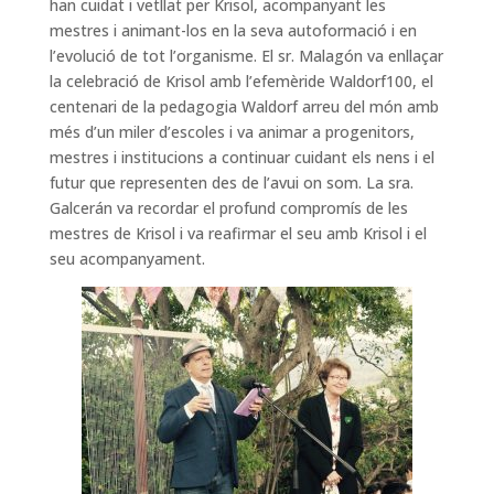
han cuidat i vetllat per Krisol, acompanyant les
mestres i animant-los en la seva autoformació i en
l’evolució de tot l’organisme. El sr. Malagón va enllaçar
la celebració de Krisol amb l’efemèride Waldorf100, el
centenari de la pedagogia Waldorf arreu del món amb
més d’un miler d’escoles i va animar a progenitors,
mestres i institucions a continuar cuidant els nens i el
futur que representen des de l’avui on som. La sra.
Galcerán va recordar el profund compromís de les
mestres de Krisol i va reafirmar el seu amb Krisol i el
seu acompanyament.