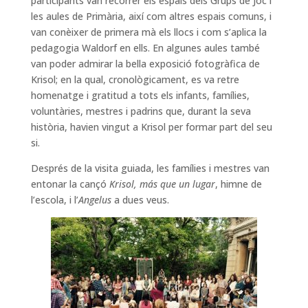
participants van recórrer els espais dels Grups de Joc i
les aules de Primària, així com altres espais comuns, i
van conèixer de primera mà els llocs i com s’aplica la
pedagogia Waldorf en ells. En algunes aules també
van poder admirar la bella exposició fotogràfica de
Krisol; en la qual, cronològicament, es va retre
homenatge i gratitud a tots els infants, famílies,
voluntàries, mestres i padrins que, durant la seva
història, havien vingut a Krisol per formar part del seu
si.
Després de la visita guiada, les famílies i mestres van
entonar la cançó
Krisol, más que un lugar
, himne de
l’escola, i l’
Angelus
a dues veus.