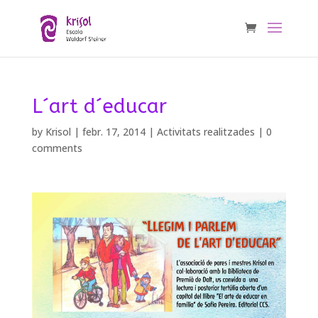
L´art d´educar
by
Krisol
|
febr. 17, 2014
|
Activitats realitzades
|
0
comments