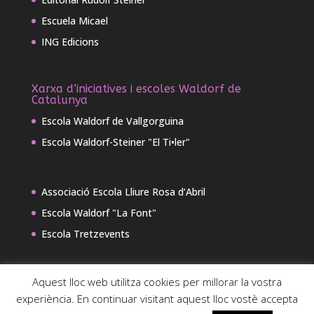
Escuela Micael
ING Edicions
Xarxa d’iniciatives i escoles Waldorf de
Catalunya
Escola Waldorf de Vallgorguina
Escola Waldorf-Steiner "El Ti•ler"
Associació Escola Lliure Rosa d’Abril
Escola Waldorf "La Font"
Escola Tretzevents
Aquest lloc web utilitza cookies per millorar la vostra
experiència. En continuar visitant aquest lloc vostè accepta