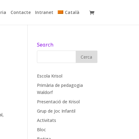
ria
Contacte
Intranet
Català
Search
Escola Krisol
Primària de pedagogia
Waldorf
Presentació de Krisol
Grup de Joc Infantil
l,
Activitats
Bloc
Botiga