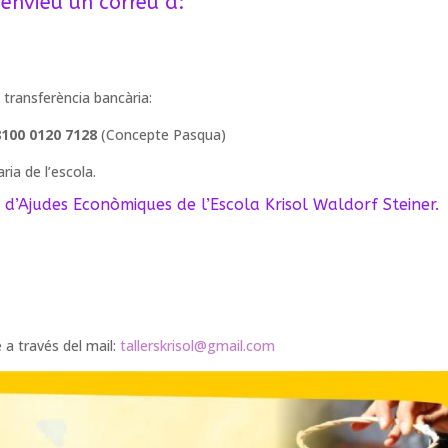
u envieu un correu a:
 transferència bancària:
8100 0120 7128
(Concepte Pasqua)
ia de l’escola.
s d’Ajudes Econòmiques de l’Escola Krisol Waldorf Steiner.
a través del mail:
tallerskrisol@gmail.com