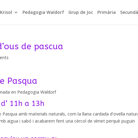
Krisol
Pedagogia Waldorf
Grup de Joc
Primària
Secundà
 d’ous de pascua
ents
de Pasqua
ormada en Pedagogia Waldorf
d’ 11h a 13h
de Pasqua amb materials naturals, com la llana cardada d’ovella natura
mb aigua i sabó i acabarem fent una cèrcol de vímet perquè puguin