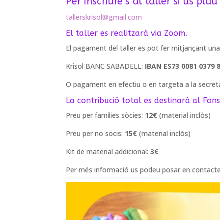
Per inscriure’s al taller si us pla
tallerskrisol@gmail.com
El taller es realitzarà via Zoom.
El pagament del taller es pot fer mitjançant una
Krisol BANC SABADELL:
IBAN ES73 0081 0379 
O pagament en efectiu o en targeta a la secretar
La contribució total es destinarà al Fon
Preu per famílies sòcies:
12€
(material inclòs)
Preu per no socis:
15€
(material inclòs)
Kit de material addicional:
3€
Per més informació us podeu posar en contacte 