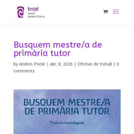
Busquem mestre/a de
primària tutor
by
Andres Poole
|
abr. 8, 2026
|
Ofretas de treball
|
0
comments