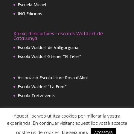
Escuela Micael
ING Edicions
Xarxa d’iniciatives i escoles Waldorf de
Catalunya
Escola Waldorf de Vallgorguina
Escola Waldorf-Steiner "El Ti•ler"
Associació Escola Lliure Rosa d’Abril
Escola Waldorf "La Font"
Escola Tretzevents
Aquest lloc web utilitza cookies per millorar la vostra
experiència. En continuar visitant aquest lloc vostè accepta
nostre ús de cookies.
Llegeix més
ACCEPTAR