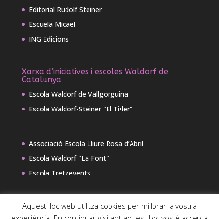
Editorial Rudolf Steiner
Escuela Micael
ING Edicions
Xarxa d’iniciatives i escoles Waldorf de
Catalunya
Escola Waldorf de Vallgorguina
Escola Waldorf-Steiner "El Ti•ler"
Associació Escola Lliure Rosa d’Abril
Escola Waldorf "La Font"
Escola Tretzevents
Aquest lloc web utilitza cookies per millorar la vostra
experiència. En continuar visitant aquest lloc vostè accepta