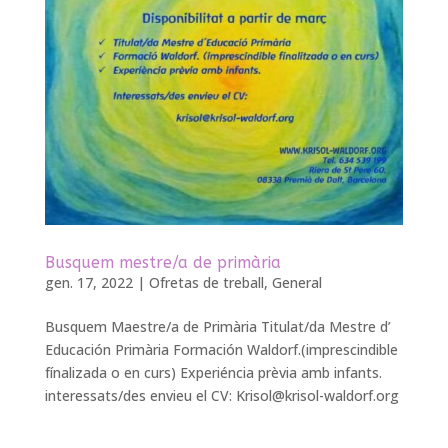
Busquem mestre/a de primària
gen. 17, 2022
|
Ofretas de treball
,
General
Busquem Maestre/a de Primària Titulat/da Mestre d’
Educación Primària Formación Waldorf.(imprescindible
fínalizada o en curs) Experiéncia prèvia amb infants.
interessats/des envieu el CV:
Krisol@krisol-waldorf.org