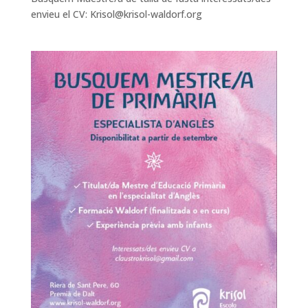
envieu el CV:
Krisol@krisol-waldorf.org