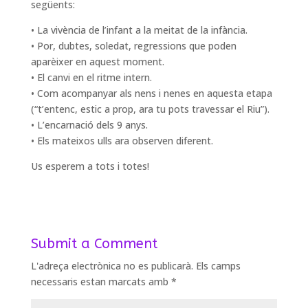
següents:
•⁠ ⁠La vivència de l’infant a la meitat de la infància.
•⁠ ⁠Por, dubtes, soledat, regressions que poden
aparèixer en aquest moment.
•⁠ ⁠El canvi en el ritme intern.
•⁠ ⁠Com acompanyar als nens i nenes en aquesta etapa
(“t’entenc, estic a prop, ara tu pots travessar el Riu”).
•⁠ ⁠L’encarnació dels 9 anys.
•⁠ ⁠Els mateixos ulls ara observen diferent.
Us esperem a tots i totes!
Submit a Comment
L'adreça electrònica no es publicarà.
Els camps
necessaris estan marcats amb
*