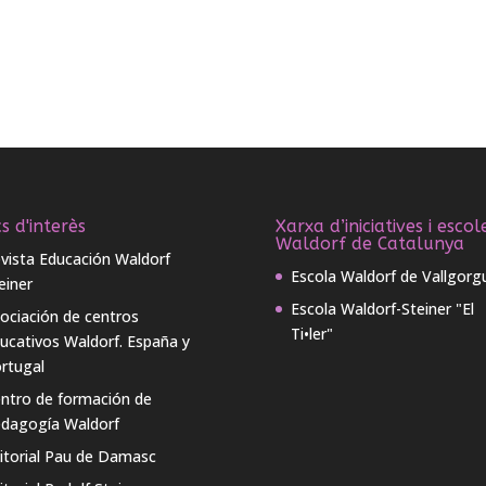
s d'interès
Xarxa d’iniciatives i escol
Waldorf de Catalunya
vista Educación Waldorf
Escola Waldorf de Vallgorg
einer
Escola Waldorf-Steiner "El
ociación de centros
Ti•ler"
ucativos Waldorf. España y
rtugal
ntro de formación de
dagogía Waldorf
itorial Pau de Damasc