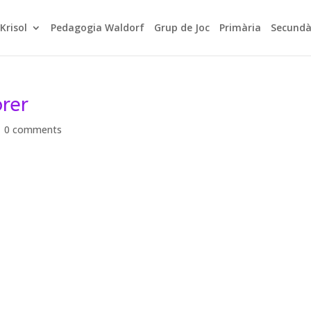
Krisol
Pedagogia Waldorf
Grup de Joc
Primària
Secundà
brer
|
0 comments