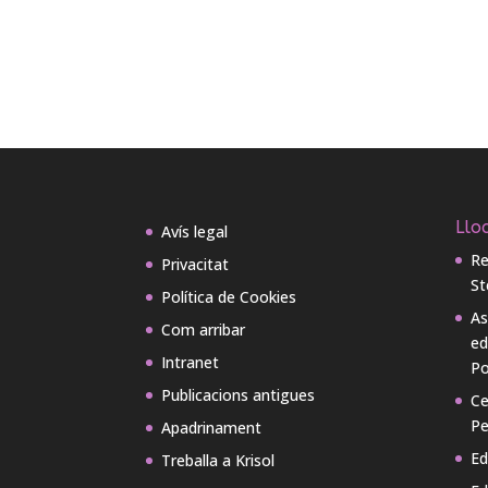
Lloc
Avís legal
Re
Privacitat
St
Política de Cookies
As
Com arribar
ed
Intranet
Po
Publicacions antigues
Ce
Pe
Apadrinament
Ed
Treballa a Krisol