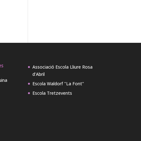
es
Associació Escola Lliure Rosa
d’Abril
uina
Escola Waldorf "La Font"
Escola Tretzevents