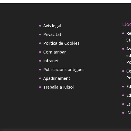
Lloc
Avís legal
Re
Privacitat
St
Política de Cookies
As
Com arribar
ed
Intranet
Po
Publicacions antigues
Ce
Pe
Apadrinament
Ed
Treballa a Krisol
Ed
Es
IN