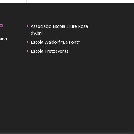
es
Associació Escola Lliure Rosa
d’Abril
uina
Escola Waldorf "La Font"
Escola Tretzevents