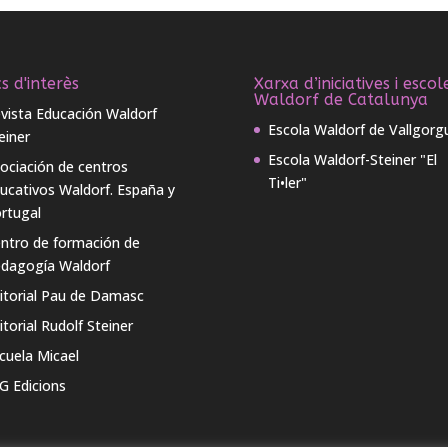
s d'interès
Xarxa d’iniciatives i escol
Waldorf de Catalunya
vista Educación Waldorf
Escola Waldorf de Vallgorg
einer
Escola Waldorf-Steiner "El
ociación de centros
Ti•ler"
ucativos Waldorf. España y
rtugal
ntro de formación de
dagogía Waldorf
itorial Pau de Damasc
itorial Rudolf Steiner
cuela Micael
G Edicions