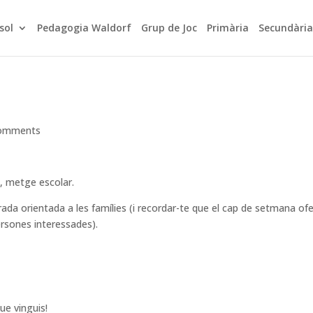
sol
Pedagogia Waldorf
Grup de Joc
Primària
Secundàri
comments
a, metge escolar.
rada orientada a les famílies (i recordar-te que el cap de setmana ofe
ersones interessades).
ue vinguis!