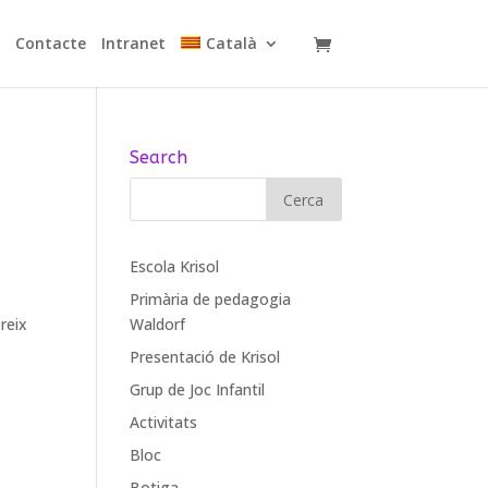
a
Contacte
Intranet
Català
Search
Escola Krisol
Primària de pedagogia
reix
Waldorf
Presentació de Krisol
Grup de Joc Infantil
Activitats
Bloc
Botiga