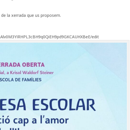
ió de la xerrada que us proposem.
HRAlv0M3YIRHPL3cBH9q0QiEH9pd9GKCAUHXBeE/edit