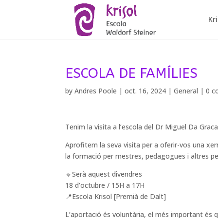
Kri
ESCOLA DE FAMÍLIES
by
Andres Poole
|
oct. 16, 2024
|
General
|
0 
Tenim la visita a l’escola del Dr Miguel Da Grac
Aprofitem la seva visita per a oferir-vos una xer
la formació per mestres, pedagogues i altres p
🔹Serà aquest divendres
18 d’octubre / 15H a 17H
📍Escola Krisol [Premià de Dalt]
L’aportació és voluntària, el més important és q