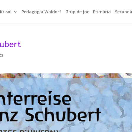
Krisol
Pedagogia Waldorf
Grup de Joc
Primària
Secundà
hubert
ts