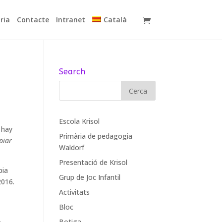
ria
Contacte
Intranet
Català
Search
Escola Krisol
:
hay
Primària de pedagogia
piar
Waldorf
Presentació de Krisol
bia
Grup de Joc Infantil
2016.
Activitats
Bloc
Botiga