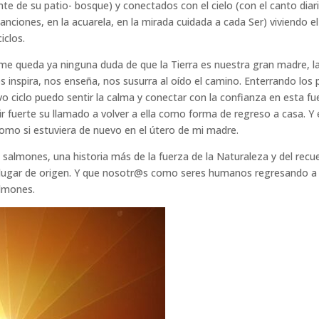
nte de su patio- bosque) y conectados con el cielo (con el canto diar
canciones, en la acuarela, en la mirada cuidada a cada Ser) viviendo el
iclos.
 me queda ya ninguna duda de que la Tierra es nuestra gran madre, l
 inspira, nos enseña, nos susurra al oído el camino. Enterrando los 
vo ciclo puedo sentir la calma y conectar con la confianza en esta fu
r fuerte su llamado a volver a ella como forma de regreso a casa. Y
como si estuviera de nuevo en el útero de mi madre.
s salmones, una historia más de la fuerza de la Naturaleza y del recu
 lugar de origen. Y que nosotr@s como seres humanos regresando a
lmones.