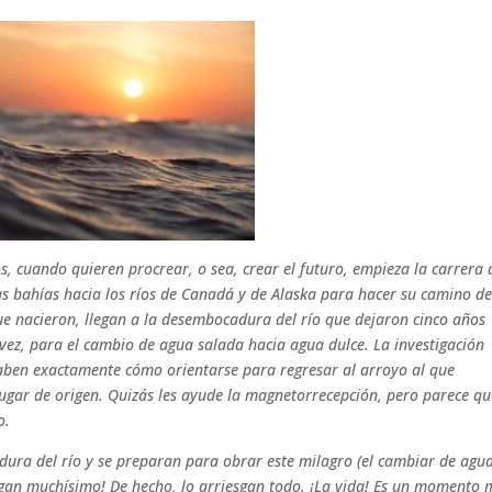
s, cuando quieren procrear, o sea, crear el futuro, empieza la carrera 
as bahías hacia los ríos de Canadá y de Alaska para hacer su camino d
que nacieron, llegan a la desembocadura del río que dejaron cinco años
vez, para el cambio de agua salada hacia agua dulce. La investigación
aben exactamente cómo orientarse para regresar al arroyo al que
 lugar de origen. Quizás les ayude la magnetorrecepción, pero parece qu
o.
ura del río y se preparan para obrar este milagro (el cambiar de agu
sgan muchísimo! De hecho, lo arriesgan todo. ¡La vida! Es un momento