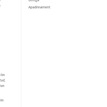
e
e
Apadrinament
 las
tud,
ian
las