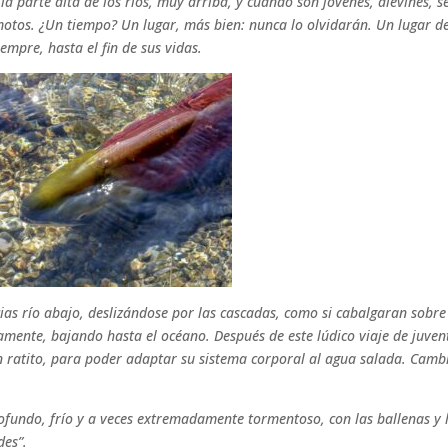
a parte alta de los ríos, muy arriba, y cuando son jóvenes, alevines, s
motos. ¿Un tiempo? Un lugar, más bien: nunca lo olvidarán. Un lugar d
empre, hasta el fin de sus vidas.
s río abajo, deslizándose por las cascadas, como si cabalgaran sobre
amente, bajando hasta el océano. Después de este lúdico viaje de juven
n ratito, para poder adaptar su sistema corporal al agua salada. Camb
rofundo, frío y a veces extremadamente tormentoso, con las ballenas y 
des”.