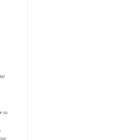
del
e
e su
a
 muy