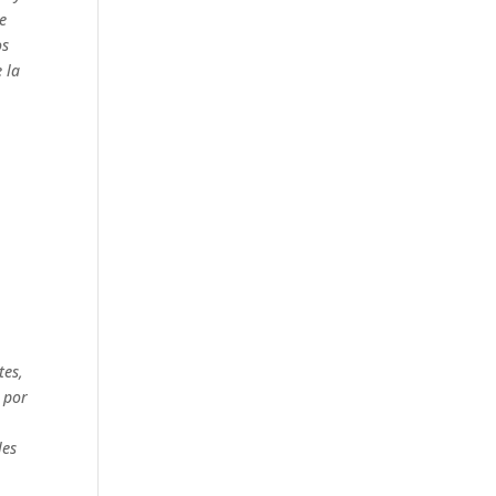
de
os
 la
tes,
, por
les