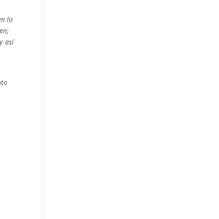
en lo
en;
y así
nto