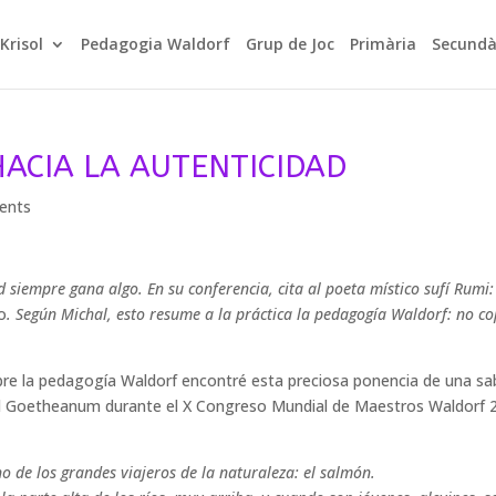
Krisol
Pedagogia Waldorf
Grup de Joc
Primària
Secundà
HACIA LA AUTENTICIDAD
ents
 siempre gana algo. En su conferencia, cita al poeta místico sufí Rumi
lo
. Según Michal, esto resume a la práctica la pedagogía Waldorf: no co
obre la pedagogía Waldorf encontré esta preciosa ponencia de una sa
el Goetheanum durante el X Congreso Mundial de Maestros Waldorf 
no de los grandes viajeros de la naturaleza: el salmón.