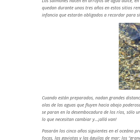
Los salmones nacen en arroyos de agua dulce, en l
quedan durante unos tres años en estos sitios re
infancia que estarán obligados a recordar para si
Cuando están preparados, nadan grandes distancia
olas de las aguas que fluyen hacia abajo poderos
se
paran en la desembocadura de los ríos, sólo u
lo que necesitan cambiar y…¡allá van!
Pasarán los cinco años siguientes en el oceáno p
focas, las gaviotas y las águilas de mar: los “gran