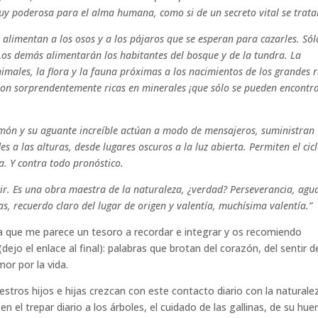
uy poderosa para el alma humana, como si de un secreto vital se trata
s alimentan a los osos y a los pájaros que se esperan para cazarles. Sól
 Los demás alimentarán los habitantes del bosque y de la tundra. La
imales, la flora y la fauna próximas a los nacimientos de los grandes r
son sorprendentemente ricas en minerales ¡que sólo se pueden encontr
lmón y su aguante increíble actúan a modo de mensajeros, suministran
 a las alturas, desde lugares oscuros a la luz abierta. Permiten el cic
a. Y contra todo pronóstico.
. Es una obra maestra de la naturaleza, ¿verdad? Perseverancia, agu
as, recuerdo claro del lugar de origen y valentía, muchísima valentía.”
a que me parece un tesoro a recordar e integrar y os recomiendo
dejo el enlace al final): palabras que brotan del corazón, del sentir d
mor por la vida.
os hijos e hijas crezcan con este contacto diario con la naturale
n el trepar diario a los árboles, el cuidado de las gallinas, de su hue