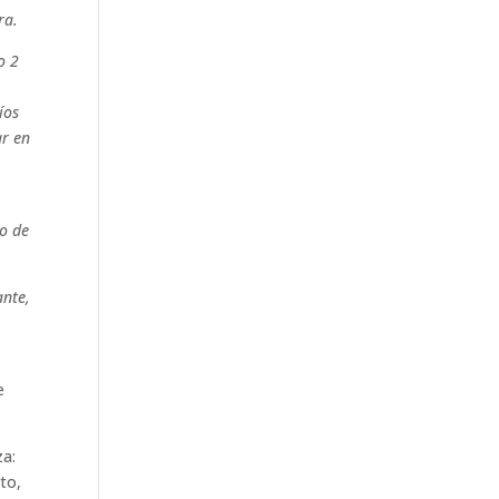
ra.
o 2
íos
ar en
lo de
ante,
e
za:
rto,